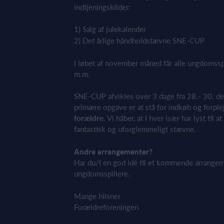
indtjeningskilder:
1) Salg af
julekalender
2) Det årlige håndholdstævne SNE-CUP
I løbet af november måned
får
alle ungdomssp
m.m.
SNE-CUP afvikles over
3 dage
fra 28.- 30. d
primære opgave er at stå for indkøb og forplejn
forældre
. Vi håber, at I hver især har lyst til a
fantasti
sk og uforglemmeligt stævne.
Andre arrangementer?
Har du/I en god idé til et kommende arrangeme
ungdomsspillere.
Mange hilsner
Forældreforeningen