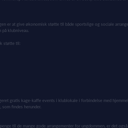
n er at give økonomisk støtte til både sportslige og sociale arrange
 på klubniveau.
 støtte til:
ret gratis kage-kaffe events i
klublokale i forbindelse med hjemme
g
, som findes herunder.
le penge til de mange gode arrangementer for ungdommen, er det også