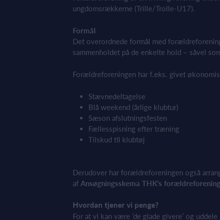
ungdomsrækkerne (Trille/T
rolle-U1
7
).
Formål
Det overordnede formål med forældreforeninge
sammenholdet på de enkelte hold – såvel som
Forældreforeningen har f.eks. givet økonomisk
Stævnedeltagelse
Blå weekend (årlige klubtur)
Sæson a
fslutningsfesten
Fællesspisning efter træning
Tilskud til klubtøj
Derudover har forældreforeningen også arrange
af
Ansøgningsskema
THK’s
forældreforenin
Hvordan tjener vi penge?
For at vi kan være ’de glade givere’ og udde