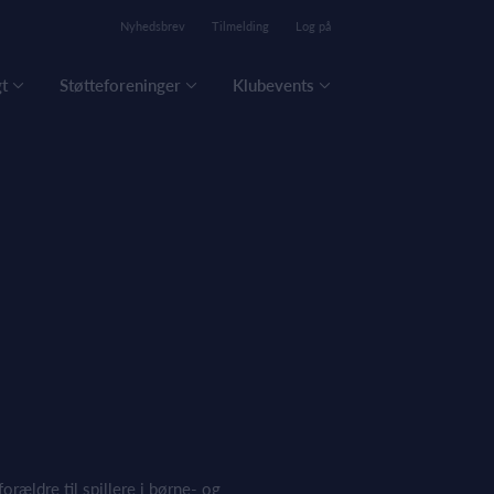
Nyhedsbrev
Tilmelding
Log på
t
Støtteforeninger
Klubevents
rældre til spiller
e i børne- og