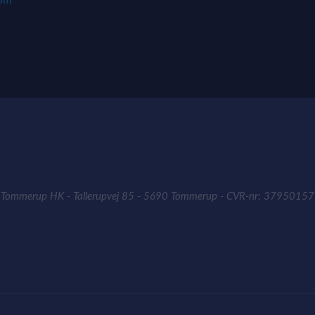
Tommerup HK - Tallerupvej 85 - 5690 Tommerup - CVR-nr: 37950157