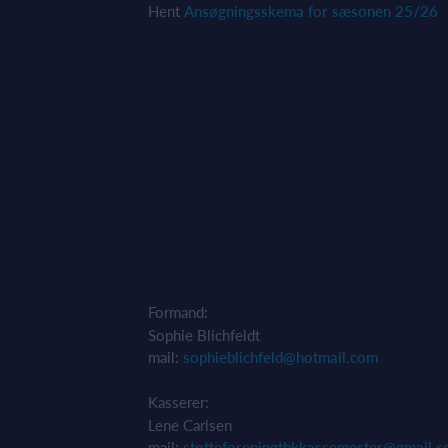
Hent
Ansøgningsskema for sæsonen 25/26
Formand:
Sophie Blichfeldt
mail:
sophieblichfeld@hotmail.com
Kasserer:
Lene Carlsen
mail:
stotteforeningthkkassemester@gmail.