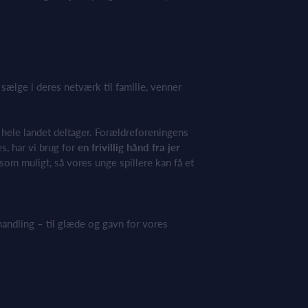
 sælge
i deres netværk
til familie, venner
 hele landet
deltager
. Forældreforeningens
es
, har vi brug for
en
frivillig hånd fra jer
t som muligt
, så vores
unge spillere
kan få et
handling – til glæde og gavn for vores