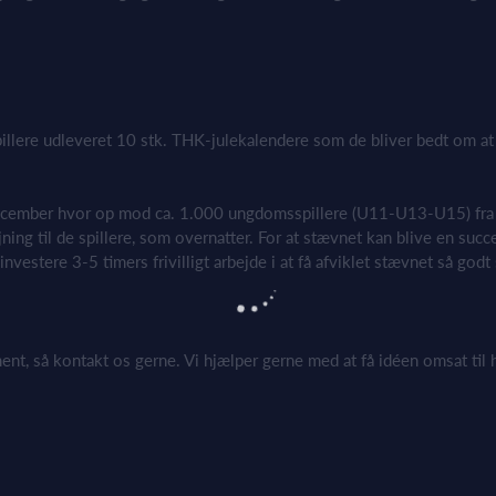
illere
udleveret
10 stk. THK-
jule
kalendere
som de bliver bedt om at
ecember
hvor op mod
ca. 1.000 ungdomsspillere
(U11-U13-U15)
fra
ing til de spillere, som overnatter. For
at stævnet kan blive en succ
t investere 3-5 timers frivilligt arbejde
i at få afviklet stævnet så god
nt, så kontakt os gerne. Vi hjælper gerne med at få idéen omsat til 