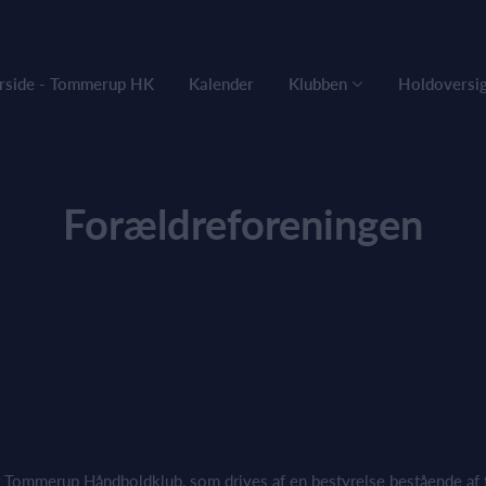
rside - Tommerup HK
Kalender
Klubben
Holdoversig
Forældreforeningen
er Tommerup Håndboldklub, som drives af en bestyrelse bestående af fo